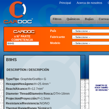
Principal
Acerca de nosotros
Filtros
Químicos
Bujías
Correa
País
o N° PARTE
Fabricante
COMPETENCIA
Modelo
B9HS
DESCRIPTION / DESCRIPCIÓN
Type/Tipo
: Graphite/Grafito= G
Hexagon/Hexágono:
H=25.4mm "
Reach/Alcance:
R=12.7mm"
Diameter Thread/Diametro Rosca
:
DTH=18mm
Projection/Proyección
:
P=1.5mm
Resistance/Resistencia
:
NO/NO
Thermal Range/Rango Térmico:
9