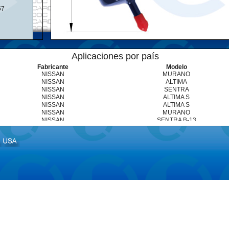
57
Aplicaciones por país
Fabricante
Modelo
NISSAN
MURANO
NISSAN
ALTIMA
NISSAN
SENTRA
NISSAN
ALTIMA S
NISSAN
ALTIMA S
NISSAN
MURANO
NISSAN
SENTRA B-13
NISSAN
SENTRA B-14
NISSAN
SENTRA B-15
INFINITI
J 30
NISSAN
ALTIMA
NISSAN
PICK-UP D-21
NISSAN
SENTRA
NISSAN
SENTRA