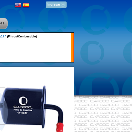
Ingresar
tes
5237
(Filtros/Combustible)