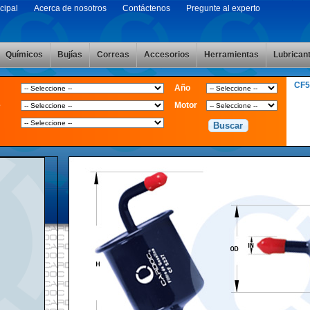
cipal
Acerca de nosotros
Contáctenos
Pregunte al experto
Químicos
Bujías
Correas
Accesorios
Herramientas
Lubrican
CF
Año
e
Motor