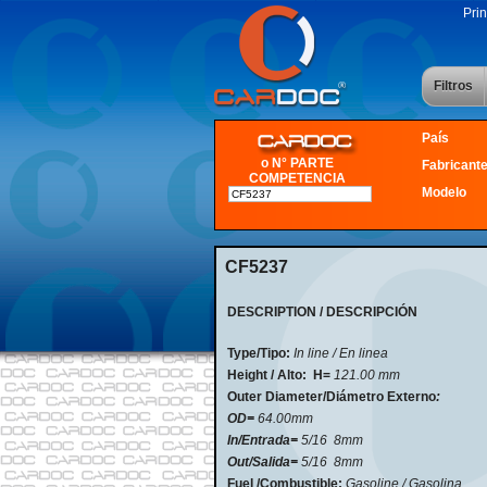
Prin
Filtros
País
o N° PARTE
Fabricant
COMPETENCIA
Modelo
CF5237
DESCRIPTION / DESCRIPCIÓN
Type/Tipo:
In line / En linea
Height / Alto:
H=
121.00 mm
Outer Diameter/Diámetro Externo
:
OD=
64.00mm
In/Entrada=
5/16 8mm
Out/Salida=
5/16 8mm
Fuel /Combustible:
Gasoline / Gasolina