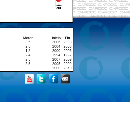
Motor
Inicio
Fin
3.5
2006
2008
2.5
2004
2006
1.8
2000
2006
2.4
1994
1997
2.5
2007
2009
3.5
2005
2009
2000
2010
1994
2000
2000
2006
3.0- 6V
1993
1997
2.5- 4L
1994
2008
2.5- 4L
1993
1998
1.6- 4L
1999
2002
1.8- 4L
2000
2003