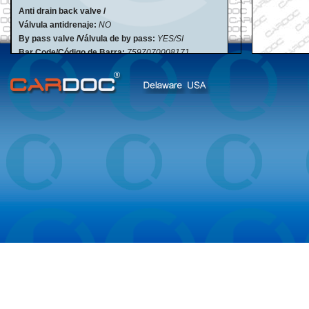
Anti drain back valve /
Válvula antidrenaje:
NO
By pass valve /Válvula de by pass:
YES/SI
Bar Code/Código de Barra:
7597070008171