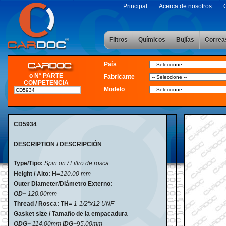
Principal
Acerca de nosotros
Filtros
Químicos
Bujías
Correa
País
o N° PARTE
Fabricante
COMPETENCIA
Modelo
CD5934
DESCRIPTION / DESCRIPCIÓN
Type/Tipo:
Spin on / Filtro de rosca
Height / Alto:
H=
120
.00 mm
Outer Diameter/Diámetro Externo:
OD=
120.00mm
Thread / Rosca: TH=
1-1/2"x12 UNF
Gasket size / Tamaño de la empacadura
ODG=
114.00mm
IDG=
9
5.00mm