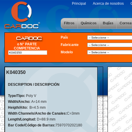
Principal
Acerca de nosotros
Filtros
Químicos
Bujías
Correa
País
o N° PARTE
Fabricante
COMPETENCIA
Modelo
K040350
DESCRIPTION / DESCRIPCIÓN
Type/Tipo:
Poly V
Width/Ancho:
A=14 mm
Heigth/Alto:
B=4.5 mm
Width Channels/Ancho de Canales:
C=3mm
Length/Longitud:
D=88.9 mm
Bar Code/Código de Barras:
7597070202180