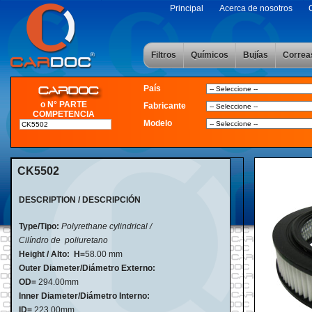
Principal
Acerca de nosotros
Filtros
Químicos
Bujías
Correa
País
o N° PARTE
Fabricante
COMPETENCIA
Modelo
CK5502
DESCRIPTION / DESCRIPCIÓN
Type/Tipo:
Polyrethane cylindrical /
Cilíndro de poliuretano
Height / Alto:
H=
58
.
00 mm
Outer Diameter/Diámetro Externo:
OD=
294.00mm
Inner Diameter/Diámetro Interno:
ID=
223.00mm