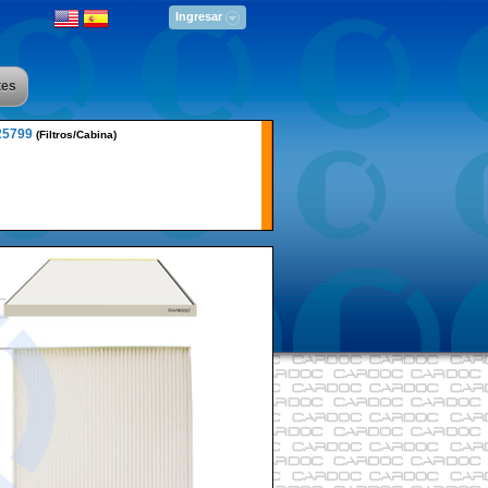
Ingresar
tes
25799
(Filtros/Cabina)