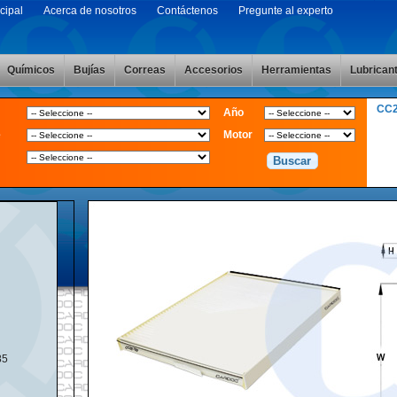
cipal
Acerca de nosotros
Contáctenos
Pregunte al experto
Químicos
Bujías
Correas
Accesorios
Herramientas
Lubrican
CC
Año
e
Motor
85