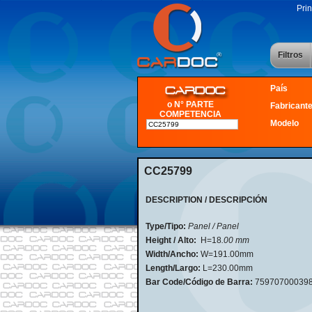
Prin
Filtros
País
o N° PARTE
Fabricant
COMPETENCIA
Modelo
CC25799
DESCRIPTION / DESCRIPCIÓN
Type/Tipo:
Panel / Panel
Height / Alto:
H=18
.00 mm
Width/Ancho:
W=191.00mm
Length/Largo:
L=230.00mm
Bar Code/Código de Barra:
75970700039