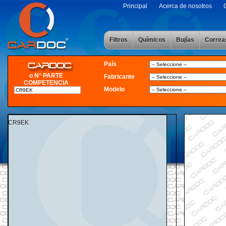
Principal
Acerca de nosotros
Filtros
Químicos
Bujías
Correa
País
o N° PARTE
Fabricante
COMPETENCIA
Modelo
CR9EK