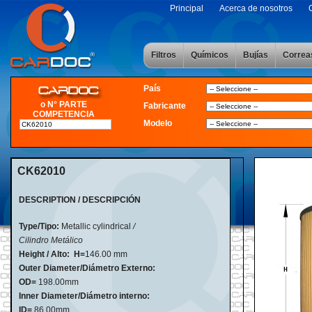
Principal
Acerca de nosotros
Filtros
Químicos
Bujías
Correa
País
o N° PARTE
Fabricante
COMPETENCIA
Modelo
CK62010
DESCRIPTION / DESCRIPCIÓN
Type/Tipo:
Metallic cylindrical
/
Cilindro Metálico
Height / Alto:
H=
146
.
00 mm
Outer Diameter/Diámetro Externo:
OD=
198.00mm
Inner Diameter/Diámetro interno:
ID=
86.00mm