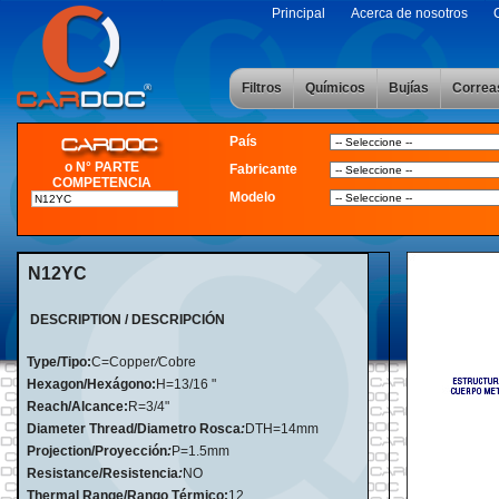
Principal
Acerca de nosotros
Filtros
Químicos
Bujías
Correa
País
o N° PARTE
Fabricante
COMPETENCIA
Modelo
N12YC
DESCRIPTION / DESCRIPCIÓN
Type/Tipo:
C=Copper
/
Cobre
Hexagon/Hexágono:
H=13/16 "
Reach/Alcance:
R=3/4"
Diameter Thread/Diametro Rosca
:
DTH=14mm
Projection/Proyección
:
P=1.5mm
Resistance/Resistencia
:
NO
Thermal Range/Rango Térmico:
12