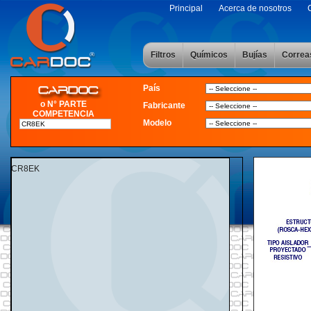
Principal
Acerca de nosotros
Filtros
Químicos
Bujías
Correa
País
o N° PARTE
Fabricante
COMPETENCIA
Modelo
CR8EK