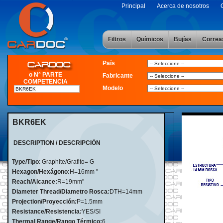
Principal
Acerca de nosotros
Filtros
Químicos
Bujías
Correa
País
o N° PARTE
Fabricante
COMPETENCIA
Modelo
BKR6EK
DESCRIPTION / DESCRIPCIÓN
Type/Tipo
: Graphite/Grafito= G
Hexagon/Hexágono:
H=16mm "
Reach/Alcance:
R=19mm"
Diameter Thread/Diametro Rosca
:
DTH=14mm
Projection/Proyección
:
P=1.5mm
Resistance/Resistencia
:
YES/SI
Thermal Range/Rango Térmico:
6