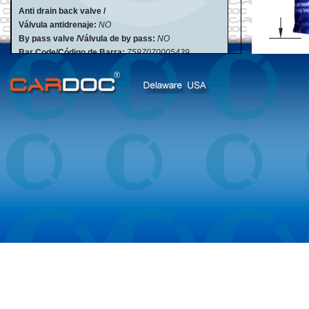
Anti drain back valve /
Válvula antidrenaje:
NO
By pass valve /Válvula de by pass:
NO
Bar Code/Código de Barra:
7597070005439