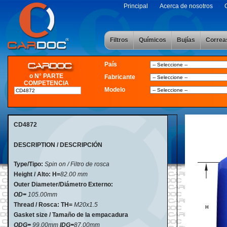
Principal
Acerca de nosotros
Filtros
Químicos
Bujías
Correa
País
o N° PARTE
Fabricante
COMPETENCIA
Modelo
CD4872
DESCRIPTION / DESCRIPCIÓN
Type/Tipo:
Spin on / Filtro de rosca
Height / Alto:
H=
82
.00 mm
Outer Diameter/Diámetro Externo:
OD=
105.00mm
Thread / Rosca: TH=
M20x1.5
Gasket size / Tamaño de la empacadura
ODG=
99.00mm
IDG=
87
.00mm