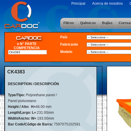
Principal
Acerca de nosotros
Filtros
Químicos
Bujías
Correa
País
o N° PARTE
Fabricante
COMPETENCIA
Modelo
CK4383
DESCRIPTION / DESCRIPCIÓN
Type/Tipo:
Polyrethane panel /
Panel poliuretano
Height / Alto:
H=
46
.
00 mm
Length/Largo: L=
231.00mm
Width/Ancho: W=
193.00mm
Bar Code/Código de Barra:
7597075102591