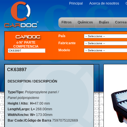
Principal
Acerca de nosotros
Filtros
Químicos
Bujías
Correa
País
o N° PARTE
Fabricante
COMPETENCIA
Modelo
CK63897
DESCRIPTION / DESCRIPCIÓN
Type/Tipo:
Polypropylene panel /
Panel polipropoleno
Height / Alto:
H=
47
.
00 mm
Length/Largo:
L=
268.00mm
Width/Ancho:
W=
173.00mm
Bar Code:/Código de Barra
7597075102669