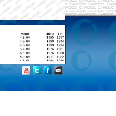
Motor
Inicio
Fin
4.3- 6V
1995
1997
4.3- 6V
1990
1994
4.3- 6V
1990
1994
5.7- 8V
1976
1981
6.6- 8V
1976
1980
5.0- 8V
1977
1982
4.1- 6L
1984
1986
3.4- 6V
1993
1995
5.7- 8V
1976
1979
4.1- 6V
1980
1983
5.7- 8V
1998
1998
5.7- 8V
1998
1998
5.7- 8V
1978
1978
4.1- 6V
1983
1983
5.0- 8V
1978
1978
3.3- 6V
1979
1979
3.8- 6V
1984
1984
2.7- 8V
2000
2000
4.1- 6L
1975
1978
5.7- 8V
1991
1991
5.7- 8V
1991
1991