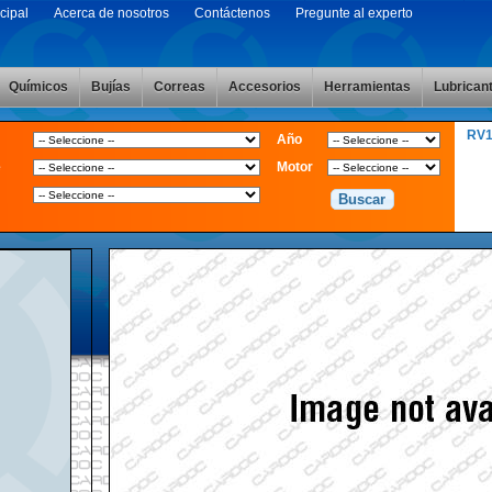
cipal
Acerca de nosotros
Contáctenos
Pregunte al experto
Químicos
Bujías
Correas
Accesorios
Herramientas
Lubrican
RV
Año
e
Motor