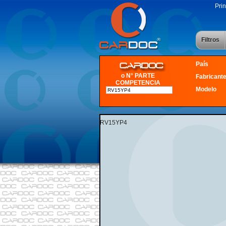
Prin
Filtros
País
o N° PARTE
Fabricant
COMPETENCIA
Modelo
RV15YP4