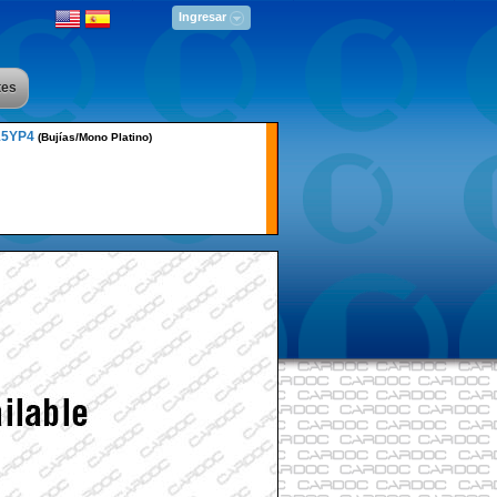
Ingresar
tes
15YP4
(Bujías/Mono Platino)