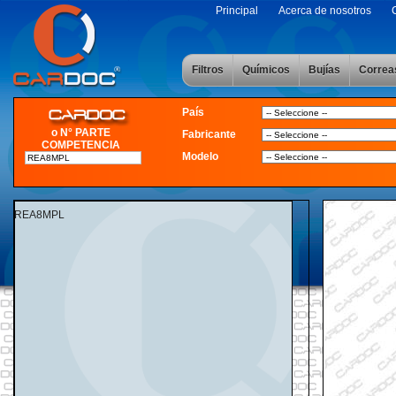
Principal
Acerca de nosotros
Filtros
Químicos
Bujías
Correa
País
o N° PARTE
Fabricante
COMPETENCIA
Modelo
REA8MPL