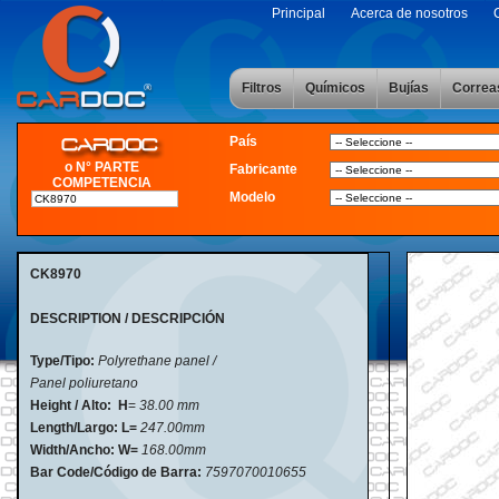
Principal
Acerca de nosotros
Filtros
Químicos
Bujías
Correa
País
o N° PARTE
Fabricante
COMPETENCIA
Modelo
CK8970
DESCRIPTION / DESCRIPCIÓN
Type/Tipo:
Polyrethane panel /
Panel poliuretano
Height / Alto: H
=
38.00 mm
Length/Largo:
L=
247.00mm
Width/Ancho:
W=
168.00mm
Bar Code/Código de Barra:
7597070010655