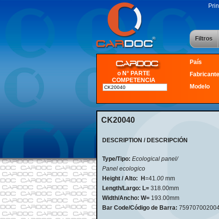
Prin
Filtros
País
o N° PARTE
Fabricant
COMPETENCIA
Modelo
CK20040
DESCRIPTION / DESCRIPCIÓN
Type/Tipo:
Ecological panel/
Panel ecologico
Height / Alto:
H
=41
.00
mm
Length/Largo:
L=
318.00mm
Width/Ancho:
W=
193.00mm
Bar Code/Código de Barra:
75970700200