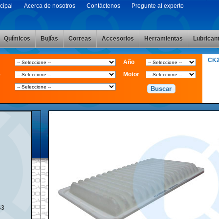
cipal
Acerca de nosotros
Contáctenos
Pregunte al experto
Químicos
Bujías
Correas
Accesorios
Herramientas
Lubrican
CK
Año
e
Motor
43