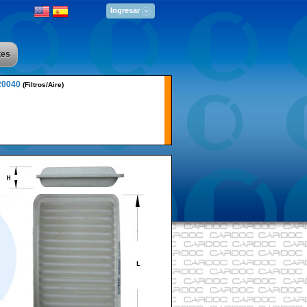
Ingresar
tes
20040
(Filtros/Aire)