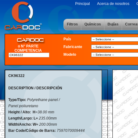
Principal
Acerca de nosotros
Filtros
Químicos
Bujías
Correa
País
o N° PARTE
Fabricante
COMPETENCIA
Modelo
CK96322
DESCRIPTION / DESCRIPCIÓN
Type/Tipo:
Polyrethane panel /
Panel poliuretano
Height / Alto: H
=
38.00 mm
Length/Largo:
L=
235.00mm
Width/Ancho:
W=
200.00mm
Bar Code/Código de Barra:
7597070009444