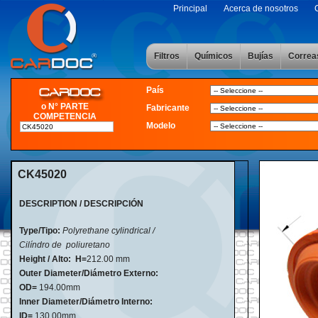
Principal
Acerca de nosotros
Filtros
Químicos
Bujías
Correa
País
o N° PARTE
Fabricante
COMPETENCIA
Modelo
CK45020
DESCRIPTION / DESCRIPCIÓN
Type/Tipo:
Polyrethane cylindrical /
Cilíndro de poliuretano
Height / Alto:
H=
212
.
00 mm
Outer Diameter/Diámetro Externo:
OD=
194.00mm
Inner Diameter/Diámetro Interno:
ID=
130.00mm