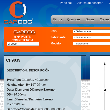
Principal
Acerca de nosotros
Filtros
Químicos
Bujías
Correa
País
o N° PARTE
Fabricante
COMPETENCIA
Modelo
CF9039
DESCRIPTION / DESCRIPCIÓN
Type/Tipo:
Cartridge / Cartucho
Height / Alto:
H=
197
.00 mm
Outer Diameter/ Diámetro Externo:
OD=
84.00mm
Inner Diameter/ Diámetro Interno:
ID=
18.00mm
Bar Code/Código de Barra:
000000000000