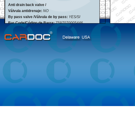
Anti drain back valve /
Válvula antidrenaje:
NO
By pass valve /Válvula de by pass:
YES/SI
Bar Code/Código de Barra:
7597070005446