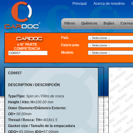
Principal
Acerca de nosotros
Filtros
Químicos
Bujías
Correa
País
o N° PARTE
Fabricante
COMPETENCIA
Modelo
CD6657
DESCRIPTION / DESCRIPCIÓN
Type/Tipo:
Spin on / Filtro de rosca
Height / Alto:
H=
100
.00 mm
Outer Diameter/Diámetro Externo:
OD=
90.00mm
Thread / Rosca: TH=
M18x1.5
Gasket size / Tamaño de la empacadura
ODG=
65.00mm
IDG=
57.00mm