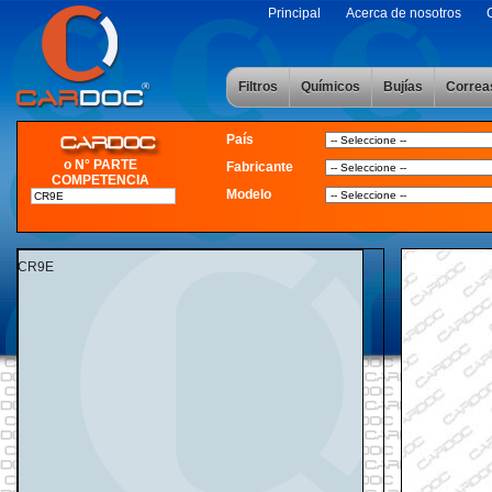
Principal
Acerca de nosotros
Filtros
Químicos
Bujías
Correa
País
o N° PARTE
Fabricante
COMPETENCIA
Modelo
CR9E