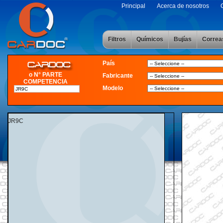
Principal
Acerca de nosotros
Filtros
Químicos
Bujías
Correa
País
o N° PARTE
Fabricante
COMPETENCIA
Modelo
JR9C