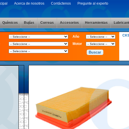
cipal
Acerca de nosotros
Contáctenos
Pregunte al experto
Químicos
Bujías
Correas
Accesorios
Herramientas
Lubrican
CK
Año
e
Motor