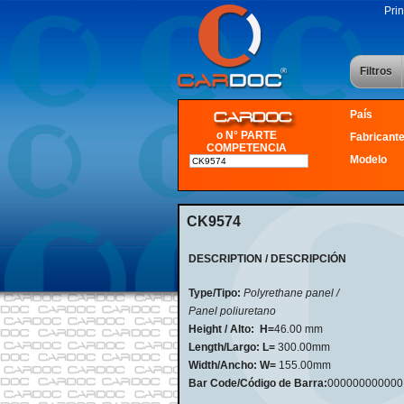
Prin
Filtros
País
o N° PARTE
Fabricant
COMPETENCIA
Modelo
CK9574
DESCRIPTION / DESCRIPCIÓN
Type/Tipo:
Polyrethane panel /
Panel poliuretano
Height / Alto:
H=
46
.
00 mm
Length/Largo:
L=
300.00mm
Width/Ancho: W=
155.00mm
Bar Code/Código de Barra:
000000000000