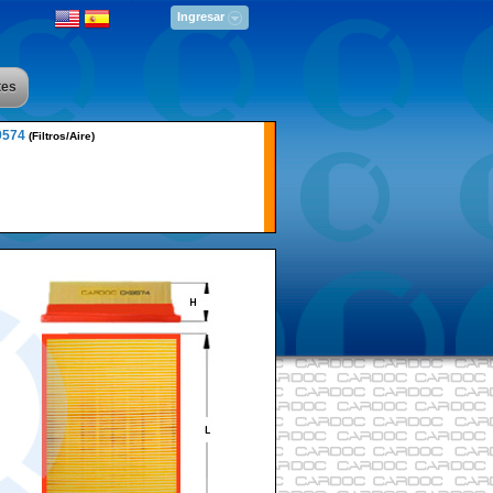
Ingresar
tes
9574
(Filtros/Aire)