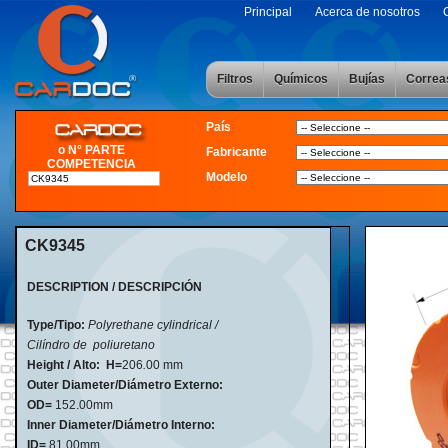
Principal
Acerca de nosotros
Filtros
Químicos
Bujías
Correa
País
o N° PARTE
Fabricante
COMPETENCIA
Modelo
CK9345
DESCRIPTION / DESCRIPCIÓN
Type/Tipo:
Polyrethane cylindrical /
Cilíndro de poliuretano
Height / Alto: H=
206
.
00 mm
Outer Diameter/Diámetro Externo:
OD=
152.00mm
Inner Diameter/Diámetro Interno:
ID=
81.00mm