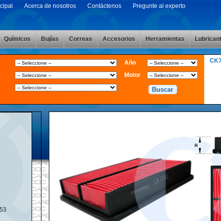
cipal
Acerca de nosotros
Contáctenos
Pregunte al experto
Químicos
Bujías
Correas
Accesorios
Herramientas
Lubrican
CK
Año
e
Motor
53