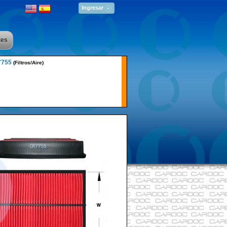
Ingresar
tes
7755
(Filtros/Aire)