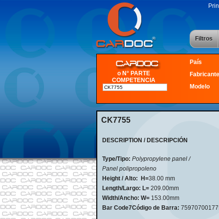
Prin
Filtros
País
o N° PARTE
Fabricant
COMPETENCIA
Modelo
CK7755
DESCRIPTION / DESCRIPCIÓN
Type/Tipo:
Polypropylene panel /
Panel polipropoleno
Height / Alto:
H=
38
.
00 mm
Length/Largo: L=
209.00mm
Width/Ancho: W=
153.00mm
Bar Code7Código de Barra:
75970700177