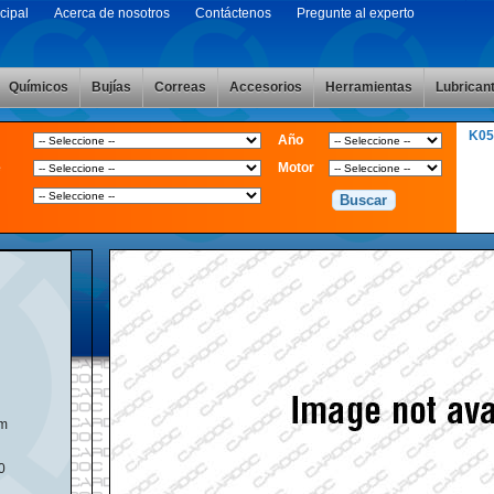
cipal
Acerca de nosotros
Contáctenos
Pregunte al experto
Químicos
Bujías
Correas
Accesorios
Herramientas
Lubrican
K05
Año
e
Motor
m
00