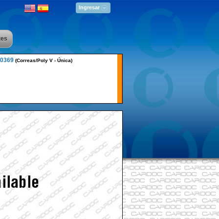
Ingresar
tes
0369
(Correas/Poly V - Única)