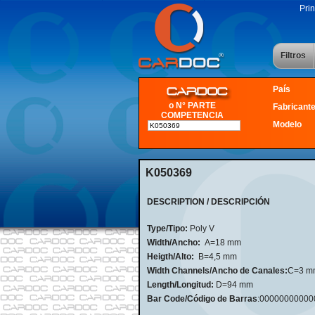
Prin
Filtros
País
o N° PARTE
Fabricant
COMPETENCIA
Modelo
K050369
DESCRIPTION / DESCRIPCIÓN
Type/Tipo:
Poly V
Width/Ancho:
A=18 mm
Heigth/Alto:
B=4,5 mm
Width Channels/Ancho de Canales:
C=3 m
Length/Longitud:
D=94 mm
Bar Code/Código de Barras
:0000000000