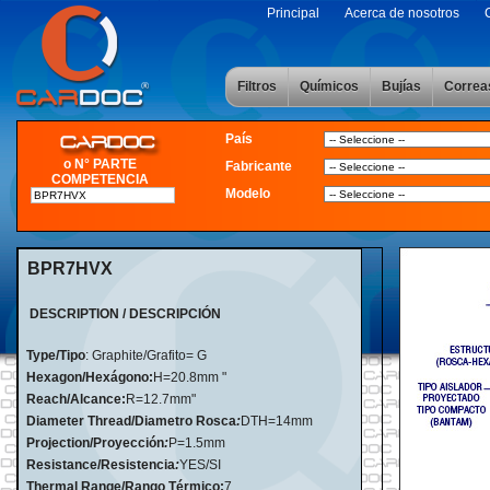
Principal
Acerca de nosotros
Filtros
Químicos
Bujías
Correa
País
o N° PARTE
Fabricante
COMPETENCIA
Modelo
BPR7HVX
DESCRIPTION / DESCRIPCIÓN
Type/Tipo
: Graphite/Grafito= G
Hexagon/Hexágono:
H=20.8mm "
Reach/Alcance:
R=12.7mm"
Diameter Thread/Diametro Rosca
:
DTH=14mm
Projection/Proyección
:
P=1.5mm
Resistance/Resistencia
:
YES/SI
Thermal Range/Rango Térmico:
7