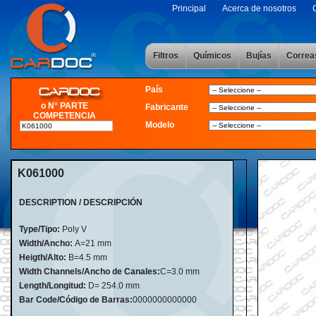
Principal
Acerca de nosotros
Filtros
Químicos
Bujías
Correa
País
o N° PARTE
Fabricante
COMPETENCIA
Modelo
K061000
DESCRIPTION / DESCRIPCIÓN
Type/Tipo:
Poly V
Width/Ancho:
A=21 mm
Heigth/Alto:
B=4.5 mm
Width Channels/Ancho de Canales:
C=3.0 mm
Length/Longitud:
D=
254.0 mm
Bar Code/Código de Barras:
0000000000000