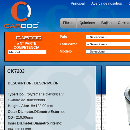
Principal
Acerca de nosotros
Filtros
Químicos
Bujías
Correa
País
o N° PARTE
Fabricante
COMPETENCIA
Modelo
CK7203
DESCRIPTION / DESCRIPCIÓN
Type/Tipo:
Polyrethane cylindrical /
Cilíndro de poliuretano
Height / Alto:
H=
128
.
00 mm
Outer Diameter/Diámetro Externo:
OD=
210.00mm
Inner Diameter/Diámetro Interno:
ID=
128.00mm