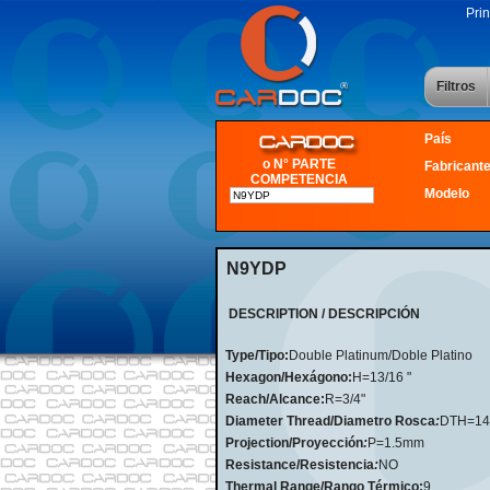
Prin
Filtros
País
o N° PARTE
Fabricant
COMPETENCIA
Modelo
N9YDP
DESCRIPTION / DESCRIPCIÓN
Type/Tipo:
Double Platinum/Doble Platino
Hexagon/Hexágono:
H=13/16 "
Reach/Alcance:
R=3/4"
Diameter Thread/Diametro Rosca
:
DTH=1
Projection/Proyección
:
P=1.5mm
Resistance/Resistencia
:
NO
Thermal Range/Rango Térmico:
9