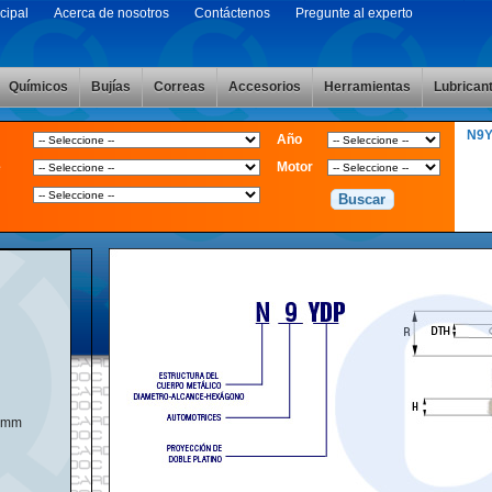
cipal
Acerca de nosotros
Contáctenos
Pregunte al experto
Químicos
Bujías
Correas
Accesorios
Herramientas
Lubrican
N9
Año
e
Motor
4mm