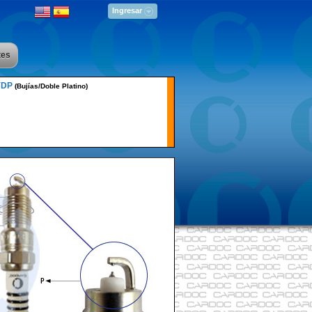
Ingresar
tes
YDP
(Bujías/Doble Platino)