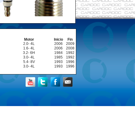
Motor
Inicio
Fin
2.0- 4L
2006
2009
1.6- 4L
2006
2008
3.2- 6H
1984
1992
3.0- 4L
1985
1992
5.4- 8V
1993
1996
3.0- 4L
1993
1996