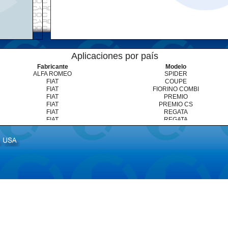
Aplicaciones por país
Fabricante
Modelo
ALFA ROMEO
SPIDER
FIAT
COUPE
FIAT
FIORINO COMBI
FIAT
PREMIO
FIAT
PREMIO CS
FIAT
REGATA
FIAT
REGATA
FIAT
RITMO
FIAT
RITMO
FIAT
TEMPRA
FIAT
TEMPRA
FIAT
UNO
FIAT
UNO RACING
VOLKSWAGEN
GOLF