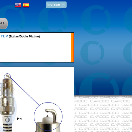
Ingresar
tes
7YDP
(Bujías/Doble Platino)