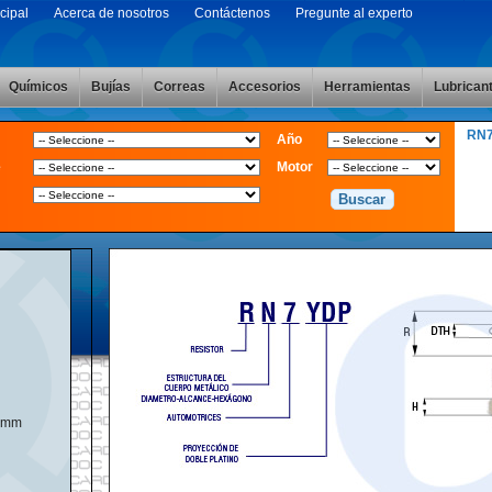
cipal
Acerca de nosotros
Contáctenos
Pregunte al experto
Químicos
Bujías
Correas
Accesorios
Herramientas
Lubrican
RN
Año
e
Motor
4mm