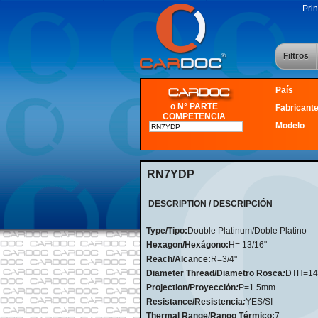
Prin
Filtros
País
o N° PARTE
Fabricant
COMPETENCIA
Modelo
RN7YDP
DESCRIPTION / DESCRIPCIÓN
Type/Tipo:
Double Platinum/Doble Platino
Hexagon/Hexágono:
H= 13/16"
Reach/Alcance:
R=3/4"
Diameter Thread/Diametro Rosca
:
DTH=1
Projection/Proyección
:
P=1.5mm
Resistance/Resistencia
:
YES/SI
Thermal Range/Rango Térmico:
7