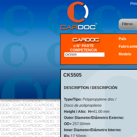
Prin
Filtros
País
o N° PARTE
Fabricant
COMPETENCIA
Modelo
CK5505
DESCRIPTION / DESCRIPCIÓN
Type/Tipo:
Polypropylene disc /
Disco de polipropileno
Height / Alto:
H=
41
.
00 mm
Outer Diameter/Diámetro Externo:
OD=
257.00mm
Inner Diameter/Diámetro Interno:
ID=
17.50mm