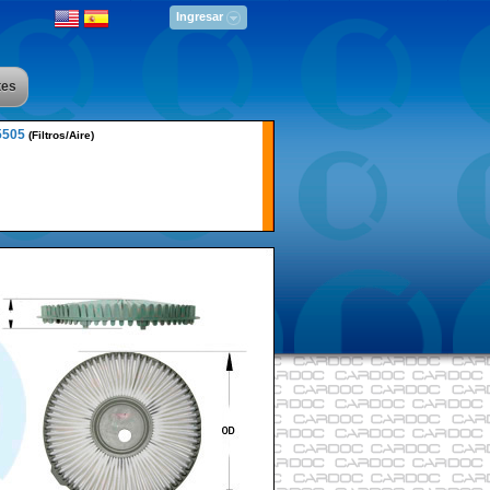
Ingresar
tes
5505
(Filtros/Aire)