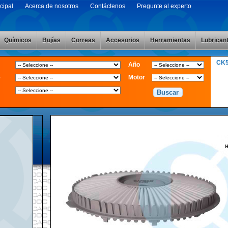
cipal
Acerca de nosotros
Contáctenos
Pregunte al experto
Químicos
Bujías
Correas
Accesorios
Herramientas
Lubrican
CK
Año
e
Motor